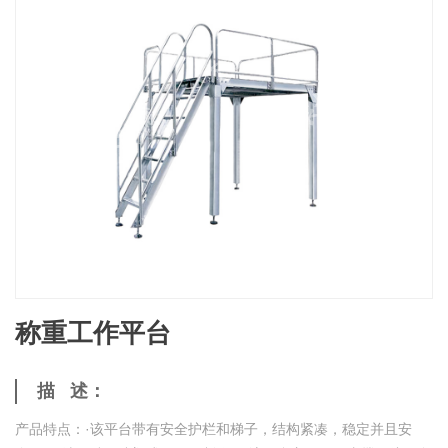
称重工作平台
描 述：
产品特点：·该平台带有安全护栏和梯子，结构紧凑，稳定并且安